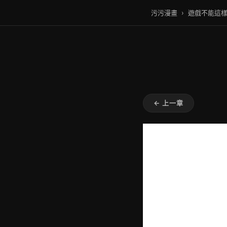
污污漫畫
›
遊戲不能這
← 上一章